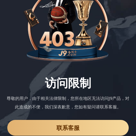
访问限制
尊敬的用户，由于相关法律限制，您所在地区无法访问J9产品，对
此造成的不便，我们深表歉意，您如有疑问请联系客服。
联系客服